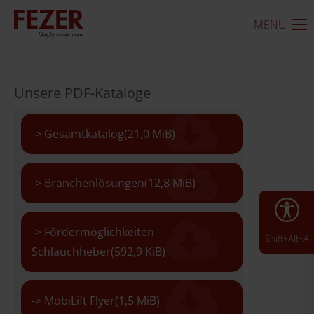
MENU
Unsere PDF-Kataloge
-> Gesamtkatalog
(21,0 MiB)
-> Branchenlösungen
(12,8 MiB)
-> Fördermöglichkeiten
Shift+Alt+A
Schlauchheber
(592,9 KiB)
-> MobiLift Flyer
(1,5 MiB)