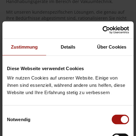
Handhabungsgeräte im Bereich der Vakuumtechnik.
Mit unseren kundenspezifischen Lösungen, die genau auf
Ihre Bedürfnisse abgestimmt sind, rationalisieren Sie nicht
nur Ihre Fertigungsprozesse, sondern unterstützen auch
Ihre Mitarbeiter:innen bei der Bewältigung Ihrer täglichen
Aufgaben.
Entscheiden auch Sie sich für
Zustimmung
Details
Über Cookies
einfachste Handhabung
Diese Webseite verwendet Cookies
Wir nutzen Cookies auf unserer Website. Einige von
effiziente, wirtschaftliche Produktionsprozesse und
ihnen sind essenziell, während andere uns helfen, diese
Website und Ihre Erfahrung stetig zu verbessern
höchste Betriebssicherheit
getreu unserem Leitsatz:
Simply move more.
Einwilligungsauswahl
Notwendig