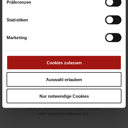
Präferenzen
#LiftWithTheBest
Statistiken
Marketing
100 %
Cookies zulassen
Auswahl erlauben
Ergonomie
Nur notwendige Cookies
Denken Sie an die Gesundheit:
Die praktische Einhandbedienung
unserer Schlauchheber beugt Rücken-
und Gelenkproblemen vor.